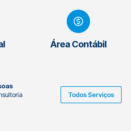
al
Área Contábil
soas
sultoria
Todos Serviços